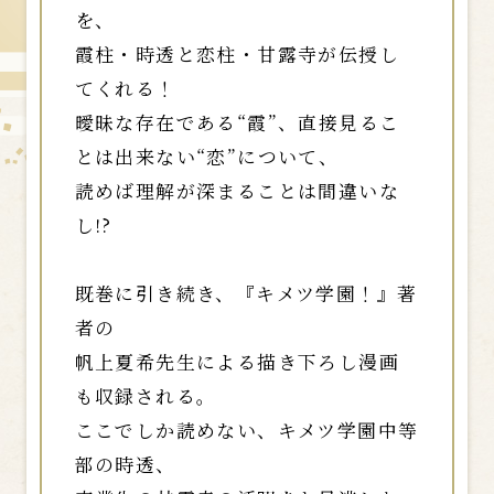
を、
霞柱・時透と恋柱・甘露寺が伝授し
てくれる！
曖昧な存在である“霞”、直接見るこ
とは出来ない“恋”について、
読めば理解が深まることは間違いな
し!?
既巻に引き続き、『キメツ学園！』著
者の
帆上夏希先生による描き下ろし漫画
も収録される。
ここでしか読めない、キメツ学園中等
部の時透、