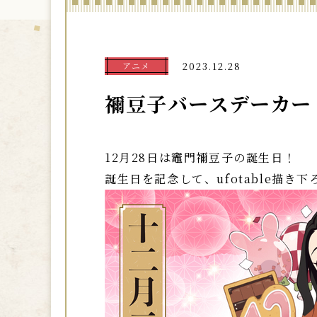
アニメ
2023.12.28
禰󠄀豆子バースデーカ
12月28日は竈門禰󠄀豆子の誕生日！
誕生日を記念して、ufotable描