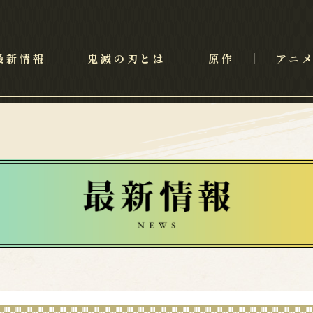
最新情報
鬼滅の刃とは
原作
アニ