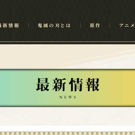
最新情報
鬼滅の刃とは
原作
アニ