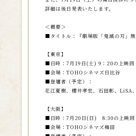
詳細は後日発表いたします。
＜概要＞
■タイトル：『劇場版「鬼滅の刃」無
【東京】
■日時：7月19日(土) 9：20の上映
■会場：TOHOシネマズ日比谷
■登壇者（予定）：
花江夏樹、櫻井孝宏、石田彰、LiSA
【大阪】
■日時：7月20日(日) 8:30の上映
■会場：TOHOシネマズ梅田