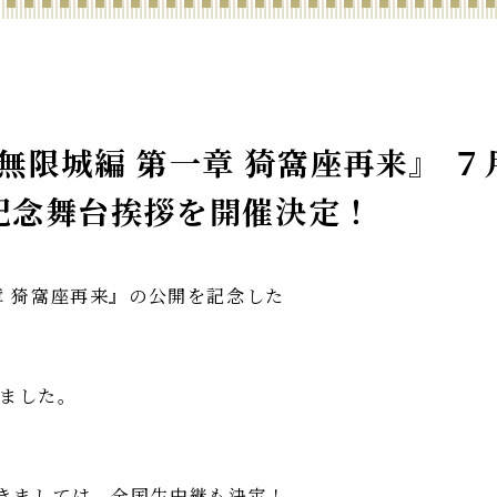
無限城編 第一章 猗窩座再来』 
開記念舞台挨拶を開催決定！
章 猗窩座再来』の公開を記念した
ました。
つきましては、全国生中継も決定！