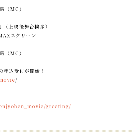
馬（MC）
映回 （上映後舞台挨拶）
MAXスクリーン
馬（MC）
の申込受付が開始！
-movie
/
enjyohen_movie/greeting/