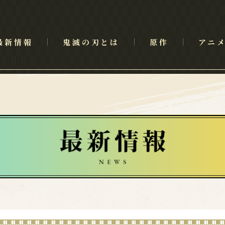
最新情報
鬼滅の刃とは
原作
アニ