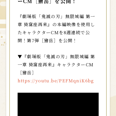
ーCM［獪岳］を公開！
『劇場版「鬼滅の刃」無限城編 第一
章 猗窩座再来』の本編映像を使用し
たキャラクターCMを8週連続で公
開！第7弾［獪岳］を公開！
▼『劇場版「鬼滅の刃」無限城編 第
一章 猗窩座再来』キャラクターCM
［獪岳］
https://youtu.be/PEFMqniK6bg