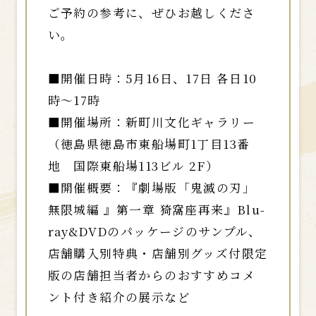
ご予約の参考に、ぜひお越しくださ
い。
■開催日時：5月16日、17日 各日10
時～17時
■開催場所：新町川文化ギャラリー
（徳島県徳島市東船場町1丁目13番
地 国際東船場113ビル 2F）
■開催概要：『劇場版「鬼滅の刃」
無限城編 』第一章 猗窩座再来』Blu-
ray&DVDのパッケージのサンプル、
店舗購入別特典・店舗別グッズ付限定
版の店舗担当者からのおすすめコメ
ント付き紹介の展示など