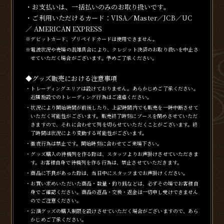
・お支払いは、一括払いのみのお取り扱いです。
・ご利用いただけるカード：VISA／Master／JCB／UC
／ AMERICAN EXPRESS
※デビットカード、プリペイドカードは使用できません。
※電波状況や売場の混雑具合により、クレジット決済のお取り扱いを中止さ
せていただく場合がございます。予めご了承ください。
◆グッズ販売における注意事項
・トレーディングエリアは設けておりません。あらかじめご了承ください。
近隣施設でのトレーディング行為はご遠慮ください。
・状況により開始時間が前後したり、上記時間内でも販売を一時中断させて
いただく可能性がございます。販売終了時刻にブースを閉めさせていただ
きますので、それに合わせて列を切らせていただくことがございます。終
了時間は状況により変動する可能性がございます。
・徹夜行為は禁止です。開始時刻に合わせてご来場下さい。
・グッズ購入の待機列を作る際は、スタッフよりお声掛けさせていただきま
す。お客様自身で待機列を作る行為は、禁止させていただきます。
・商品に不良があった際は、当日中にスタッフまでお声掛けください。
・お買い求めいただいた商品・数量・釣り銭などは、必ずその場でお客様自
身でご確認ください。商品の返品・交換・返金は一切申し受けできません
のでご注意ください。
・公演グッズの購入制限を設けさせていただく場合がございますので、あら
かじめご了承ください。