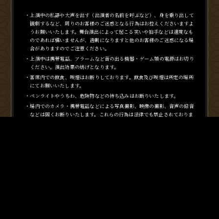
・上演中の私語や大声を出す（出演者の名前を呼ぶなど）、身を乗り出して
観劇するなど、周りのお客様のご迷惑となる行為はお控えくださいますよ
うお願いいたします。舞台演出によって起こる笑いや拍手などは適度なも
のであれば構いませんが、過剰になりますと他のお客様のご迷惑になる場
合がありますのでご注意ください。
・上演中は携帯電話、アラームなど音の出る機器・ゲーム類の電源はお切り
ください。演出効果の妨げとなります。
・客席内での飲食、喫煙はお断りしております。飲食及び喫煙は所定の場所
にてお願いいたします。
・ペンライトやうちわ、危険物などの持ち込みはお断りいたします。
・場内でのカメラ・携帯電話などによる写真撮影、映像の撮影、音声の録音
などは固くお断りいたします。これらの行為は法律でも禁止されておりま
す。発見した場合は退場していただく場合もございます。
また、ロビーでの写真撮影も、混雑の原因となりますのでお控えくださ
い。
・後方のお客様の視界の妨げとなるような「まとめ髪」や「アップ」などの
髪型はご遠慮いただきますようお願いいたします。また、帽子を着用のお
客様も上演中はお取りください。過度な香水の使用もご遠慮いただきます
ようお願いいたします。
・2階席・3階席の手すり付近に、ものを置かないようにお願いいたしま
す。
・劇場周囲での通行の妨げや近隣の方に迷惑とならないようご配慮をお願い
いたします。