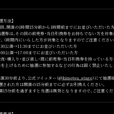
選方法】
各回、開演の1時間15分前から1時間前までにお並びいただいた
抽選券は、その回の前売券・当日引換券をお持ちでない方を対象
す。（時間内にいらした方が対象となりますのでご注意ください
2:30公演→11:30までにお並びいただいた方
8:00公演→17:00までにお並びいただいた方
徹夜・横入り・並び直し・既に前売券・当日引換券を持っている
率を上げるために抽選に参加するなどの行為は固く禁止いたし
開演30分前より、公式ツイッター（
@kimetsu_stage
）にて抽選
当選された方は開演の15分前までに必ずお引換えください。
開演15分前を過ぎますと当選は無効となりますので、ご注意くだ
意事項】