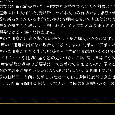
抽選券の配布は前売券・当日引換券をお持ちでない方を対象とし
抽選券はお１人様１枚、受け取ったご本人のみ有効です。譲渡や
複数枚所持されている場合はいかなる理由においても無効とな
抽選券を紛失した場合、ご当選されていても無効となりますので
抽選券ではご入場になれません。
お席のご用意が出来た場合のみチケットをご購入いただけます。（
お席のご用意が出来ない場合もございますので、予めご了承く
お席のご用意ができた場合、席種や座席位置はお選びいただけま
サイドシートや見切れ席などの見えづらいお席、補助席等にな
座席変更及び返金のご要望は一切お受けできませんので、予め
上記の内容をお守りいただけない場合には、いかなる理由におい
指定のお時間より前にお越しいただいても抽選券は配布できま
いよう、配布時間内にお越しください。ご協力をお願いいたしま