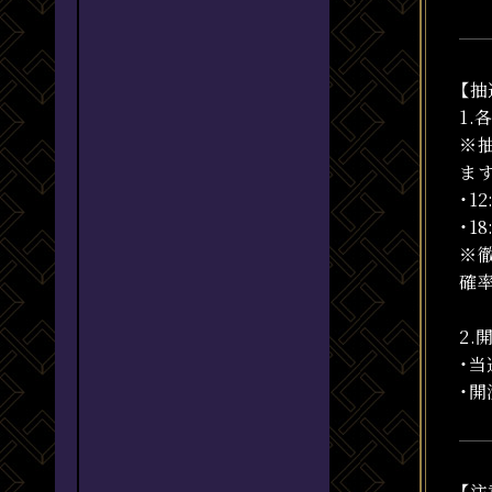
【抽
1.
※
ま
・1
・1
※
確
2.
・
・
【注