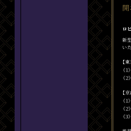
開
ロ
新
い
【東
《1
《2
【京
《1
《2
《3