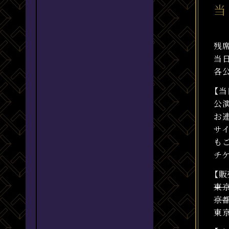
当
残
当
各
【当
公
お
サ
も
チ
【販
東京
京都
東京