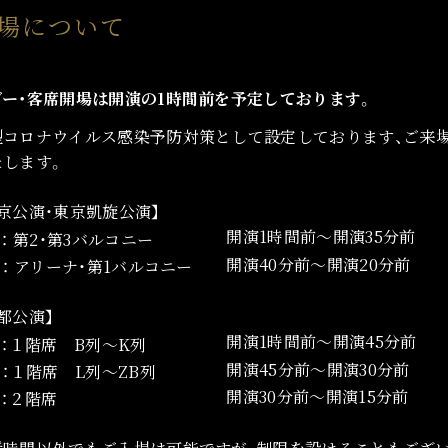
場について
ビー・客席開場は開演の1時間前を予定しております。
型コロナウイルス感染予防対策として設定しております、ご来
たします。
京公演・東京凱旋公演】
開演1時間前～開演35分前
》： 第2・第3バルコニー
開演40分前～開演20分前
》： アリーナ・第1バルコニー
都公演】
開演1時間前～開演45分前
》：１階席 B列～K列
開演45分前～開演30分前
》：１階席 L列～ZB列
開演30分前～開演15分前
》：２階席