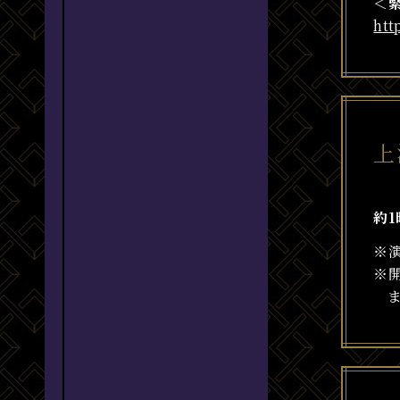
＜
htt
上
約1
※
※