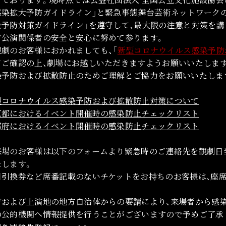
感染拡大予防ガイドライン」と緊急事態舞台芸術ネットワーク
染予防対策ガイドライン」を遵守して、最大限の注意と対策を講
ど公演関係者の安全と安心に努めて参ります。
観劇のお客様におかれましても、「
新型コロナウイルス感染予防
てご確認の上、劇場にお越しいただきますようお願いいたしま
染予防および拡散防止のためご理解とご協力をお願いいたしま
型コロナウイルス感染予防および拡散防止対策について
京都におけるイベント開催時の感染防止チェックリスト
都府におけるイベント開催時の感染防止チェックリスト
来場のお客様は以下のフォームより緊急時のご連絡先を観劇日
たします。
日引換券など席番記載のないチケットをお持ちのお客様は、座
府および上演地の地方自治体からの要請により、来場者から感
の公的機関へ情報提供を行うことがございますので予めご了承