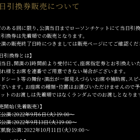
日引換券販売について
席のある回に限り、公演当日までローソンチケットにて当日引
日引換券は先着順での販売となります。
公演の販売終了日時につきましては販売ページにてご確認くだ
日引換券とは】
演当日、開演の1時間前より受付にて、座席指定券とお引換えい
連れ様とお席を連番でご用意できない場合がございます。
イドシート等の舞台・演出が一部見えづらいお席や補助席、ス
ございます。お座席の種類・位置はお選びいただけませんので予
ケットのお渡しは先着順ではなくランダムでのお渡しとなりま
売開始（先着販売）】
公演：2022年9月6日（火）19:00～
公演：2022年9月13日（火）19:00～
凱旋公演：2022年10月11日（火）19:00～