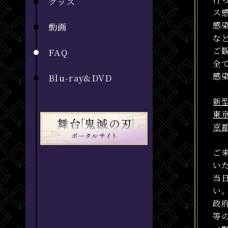
グッズ
ス
感
動画
な
ご
FAQ
全
感
Blu-ray&DVD
新
東
京
ご
い
当
い。
政
等