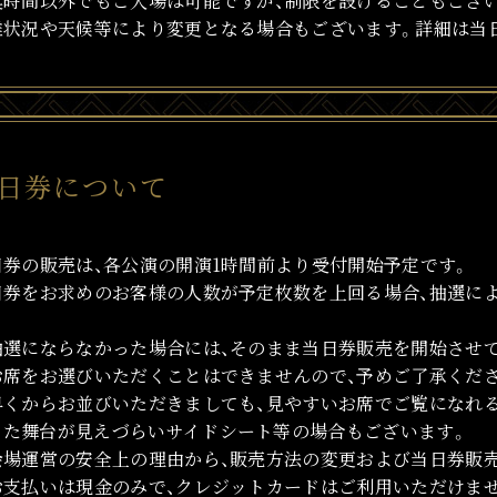
奨時間以外でもご入場は可能ですが、制限を設けることもござ
雑状況や天候等により変更となる場合もございます。詳細は当
日券について
日券の販売は、各公演の開演1時間前より受付開始予定です。
日券をお求めのお客様の人数が予定枚数を上回る場合、抽選に
抽選にならなかった場合には、そのまま当日券販売を開始させ
お席をお選びいただくことはできませんので、予めご了承くだ
早くからお並びいただきましても、見やすいお席でご覧になれ
また舞台が見えづらいサイドシート等の場合もございます。
会場運営の安全上の理由から、販売方法の変更および当日券販
お支払いは現金のみで、クレジットカードはご利用いただけま