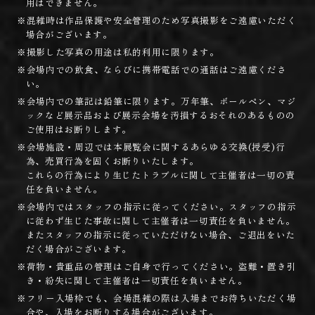
用はできません。
※混雑時は作品保護や安全管理のため写真撮影をご遠慮いただく
場合がございます。
※撮影した写真の用途は私的利用に限ります。
※会場内での飲食、ならびに携帯電話での通話はご遠慮くださ
い。
※会場内での筆記は鉛筆に限ります。万年筆、ボールペン、マジ
ックなど展示品および展示会場を汚損するおそれのあるものの
ご使用はお断りします。
※会場施設・周辺では本展覧会に関するあらゆる交換(授受)行
為、売買行為を固くお断りいたします。
これらの行為により生じたトラブルに関して主催者は一切の責
任を負いません。
※会場内ではスタッフの指示に従ってください。スタッフの指示
に従わず生じた事故に関して主催者は一切責任を負いません。
またスタッフの指示に従っていただけない場合、ご退出をいた
だく場合がございます。
※荷物・貴重品の管理はご自身で行ってください。盗難・置き引
き・紛失に関して主催者は一切責任を負いません。
※フリー入場枠でも、会場混雑の際は入場までお待ちいただく場
合や、入場をお断りする場合がございます。