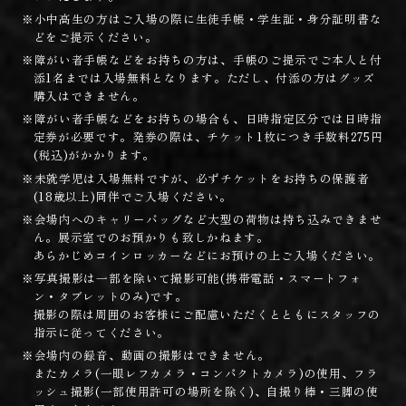
※小中高生の方はご入場の際に生徒手帳・学生証・身分証明書な
どをご提示ください。
※障がい者手帳などをお持ちの方は、手帳のご提示でご本人と付
添1名までは入場無料となります。ただし、付添の方はグッズ
購入はできません。
※障がい者手帳などをお持ちの場合も、日時指定区分では日時指
定券が必要です。発券の際は、チケット1枚につき手数料275円
(税込)がかかります。
※未就学児は入場無料ですが、必ずチケットをお持ちの保護者
(18歳以上)同伴でご入場ください。
※会場内へのキャリーバッグなど大型の荷物は持ち込みできませ
ん。展示室でのお預かりも致しかねます。
あらかじめコインロッカーなどにお預けの上ご入場ください。
※写真撮影は一部を除いて撮影可能(携帯電話・スマートフォ
ン・タブレットのみ)です。
撮影の際は周囲のお客様にご配慮いただくとともにスタッフの
指示に従ってください。
※会場内の録音、動画の撮影はできません。
またカメラ(一眼レフカメラ・コンパクトカメラ)の使用、フラ
ッシュ撮影(一部使用許可の場所を除く)、自撮り棒・三脚の使