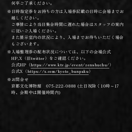
何卒ご了承ください。
※日時指定券をお持ちの方は入場券記載の日時に会場までお
越しください。
ご事情により当日集合時間に遅れた場合はスタッフの案内
に従いご入場ください。
また展示室内の状況により、入場までお待ちいただく場合
もございます。
※入場整理券の配布状況については、以下の会場公式
HP,X（旧twitter）をご確認ください。
公式HP（
https://www.ktv.jp/event/zenshuchu/
）
公式X（
https://x.com/kyoto_bunpaku
）
※お問合せ
京都文化博物館 075-222-0888 (土日祝除く10時～17
時、会期中は開催時間内)