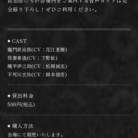
炭治郎たちが会場内をご案内する音声ガイドは完
全録り下ろし！ぜひご利用ください。
CAST
竈門炭治郎(CV：花江夏樹)
我妻善逸(CV：下野紘)
嘴平伊之助(CV；松岡禎丞)
不死川玄弥(CV：岡本信彦)
貸出料金
500円(税込)
購入方法
会場にて販売いたします。