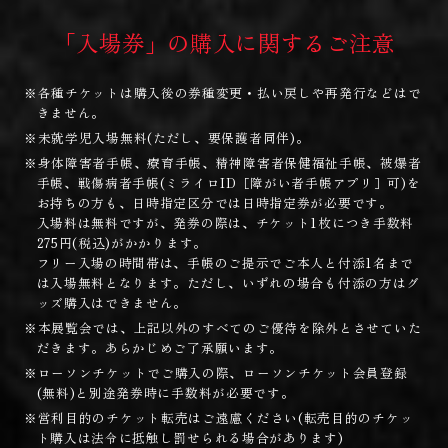
「入場券」の購入に関するご注意
※各種チケットは購入後の券種変更・払い戻しや再発行などはで
きません。
※未就学児入場無料(ただし、要保護者同伴)。
※身体障害者手帳、療育手帳、精神障害者保健福祉手帳、被爆者
手帳、戦傷病者手帳(ミライロID［障がい者手帳アプリ］可)を
お持ちの方も、日時指定区分では日時指定券が必要です。
入場料は無料ですが、発券の際は、チケット1枚につき手数料
275円(税込)がかかります。
フリー入場の時間帯は、手帳のご提示でご本人と付添1名まで
は入場無料となります。ただし、いずれの場合も付添の方はグ
ッズ購入はできません。
※本展覧会では、上記以外のすべてのご優待を除外とさせていた
だきます。あらかじめご了承願います。
※ローソンチケットでご購入の際、ローソンチケット会員登録
(無料)と別途発券時に手数料が必要です。
※営利目的のチケット転売はご遠慮ください(転売目的のチケッ
ト購入は法令に抵触し罰せられる場合があります)