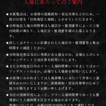
入場にあたってのご案内
★本展覧会は、お客様の混雑緩和・安全対策などのため、一
部の日程を「日時指定入場制」とさせていただきます。
★日時指定入場の時間帯は入場区分・整理番号によってご案
内時間が異なり、入場区分・整理番号順の入場となりま
す。
★詳しくはチケットに記載された入場区分・整理番号と集合
時間をご確認ください。
★日時指定券は当日に残数がある場合のみ、会場ならびにロ
ーソンチケットで当日券を販売いたします。
★また日時指定以外のフリー入場時間帯につきましてはロー
ソンチケットのほか、会場でも入場券を販売いたします。
★お客様におかれましては入場券購入にあたって非常にご面
倒をおかけいたしますが、混雑緩和・安全対策等のためご
協力を賜りますようお願い申し上げます。
★当日の混雑状況によって、フリー入場時間帯であっても整
理券にて入場時間を区分する場合があります。
実施については、会場のHPやSNSなどをご確認くださ