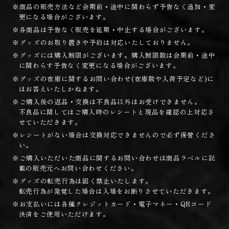
※商品の販売方法など会期前・途中に関わらず予告なく追加・変
更になる場合がございます。
※各商品は予告なく販売を延期・中止する場合がございます。
※グッズのお取り置きや予約は対応いたしておりません。
※グッズには購入制限がございます。購入制限数は会期前・途中
に関わらす予告なく変更になる場合がございます。
※グッズの在庫に関するお問い合わせ(在庫数や入荷予定など)に
はお答えいたしかねます。
※ご購入後の返品・交換は不良品以外はお受けできません。
不良品に関してはご購入時のレシートと現品を確認の上対応さ
せていただきます。
※レシートがない場合は交換対応できませんので必ず保管くださ
い。
※ご購入いただいた商品に関するお問い合わせは商品ラベルに記
載の販売元へお問い合わせください。
※グッズの転売行為は固く禁止いたします。
転売行為が発覚した場合は入場をお断りさせていただきます。
※お支払いには各種クレジットカード・電子マネー・QRコード
決済をご使用いただけます。