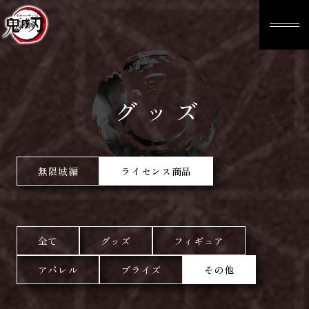
グッズ
無限城編
ライセンス商品
全て
グッズ
フィギュア
アパレル
プライズ
その他