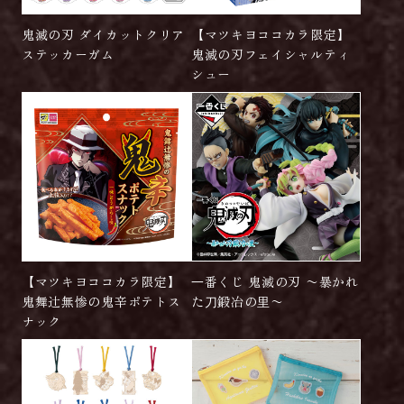
鬼滅の刃 ダイカットクリア
【マツキヨココカラ限定】
ステッカーガム
鬼滅の刃フェイシャルティ
シュー
【マツキヨココカラ限定】
⼀番くじ 鬼滅の刃 〜暴かれ
鬼舞辻󠄀無惨の鬼辛ポテトス
た⼑鍛冶の⾥〜
ナック