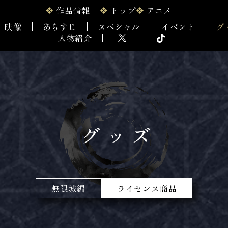
作品情報
トップ
アニメ
映像
あらすじ
スペシャル
イベント
グ
人物紹介
グッズ
無限城編
ライセンス商品