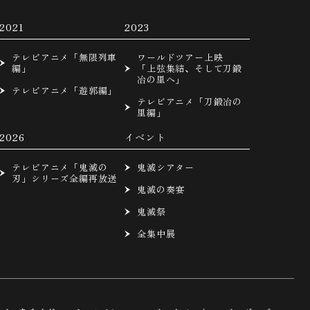
2021
2023
テレビアニメ「無限列車
ワールドツアー上映
編」
「上弦集結、そして刀鍛
冶の里へ」
テレビアニメ「遊郭編」
テレビアニメ「刀鍛冶の
里編」
2026
イベント
テレビアニメ「鬼滅の
鬼滅シアター
刃」シリーズ全編再放送
鬼滅の奏宴
鬼滅祭
全集中展