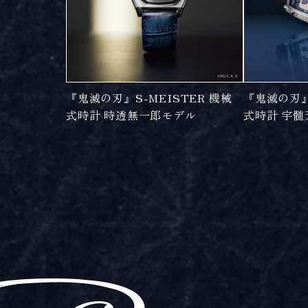
『鬼滅の刃』S-MEISTER 機械
『鬼滅の刃』S
式時計 時透無一郎モデル
式時計 宇