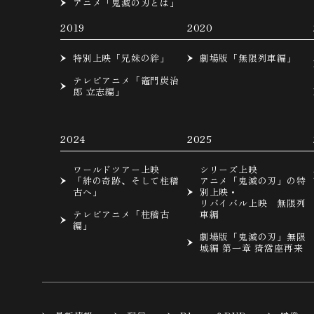
アニメ「鬼滅の刃とは」
2019
2020
特別上映「兄妹の絆」
劇場版「無限列車編」
テレビアニメ「竈門炭治
郎 立志編」
2024
2025
ワールドツアー上映
シリーズ上映
「絆の奇跡、そして柱稽
アニメ「鬼滅の刃」の特
古へ」
別上映・
リバイバル上映 無限列
テレビアニメ「柱稽古
車編
編」
劇場版「鬼滅の刃」無限
城編 第一章 猗窩座再来