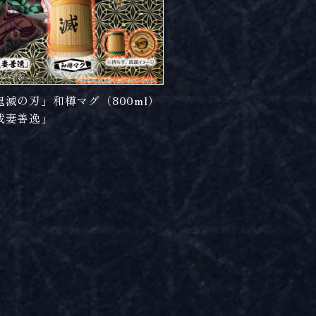
鬼滅の刃」和樽マグ（800ml）
我妻善逸」