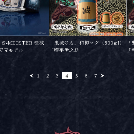
-MEISTER 機械
「鬼滅の刃」和樽マグ（800ml）
「
髄天元モデル
「嘴平伊之助」
「
1
2
3
4
5
6
7