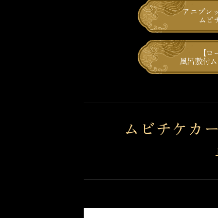
アニプレッ
ムビ
【ロ
風呂敷付ム
ムビチケカ