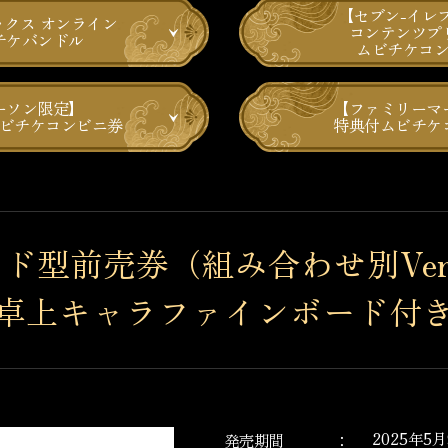
【セブン-イレ
クス オンライン
コンテンツプ
チケバンドル
ムビチケコ
ーソン限定】
【ファミリーマ
ビチケコンビニ券
特典付ムビチケ
ード型前売券
（組み合わせ別Ver
卓上キャラファインボード
付
2025年5
発売期間