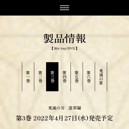
鬼
第
第
第
第
第
第
滅
一
二
三
四
五
六
の
巻
巻
巻
巻
巻
巻
宴
鬼滅の刃 遊郭編
第3巻 2022年4月27日(水)発売予定