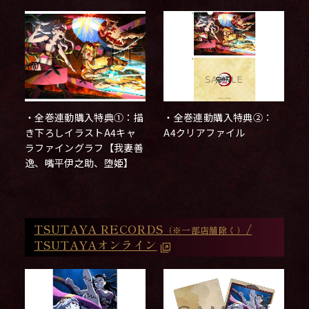
・全巻連動購入特典①：描
・全巻連動購入特典②：
き下ろしイラストA4キャ
A4クリアファイル
ラファイングラフ【我妻善
逸、嘴平伊之助、堕姫】
TSUTAYA RECORDS
/
（※一部店舗除く）
TSUTAYAオンライン