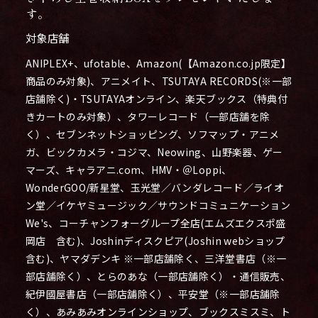
す。
対象店舗
ANIPLEX+、ufotable、Amazon(【Amazon.co.jp限定】
商品のみ対象)、アニメイト、TSUTAYA RECORDS(※一部
店舗除く)・TSUTAYAオンライン、楽天ブックス（特典付
きカートのみ対象）、タワーレコード（一部店舗を除
く）、セブンネットショッピング、ソフマップ・アニメ
ガ、ビックカメラ・コジマ、Neowing、山野楽器、ゲー
マーズ、キャラアニ.com、HMV・＠Loppi、
WonderGOO/新星堂、玉光堂／バンダレコード／ライオ
ン堂／イケヤミュージック／サウンドコミュニケーション
We's、コーチャンフォーグループ全店(エムズエクスポ盛
岡店 含む)、Joshinディスクピア(Joshin webショップ
含む)、ヤマダデンキ ※一部店舗除く、三洋堂書店（※一
部店舗除く）、とらのあな（一部店舗除く）・通信販売、
紀伊國屋書店（一部店舗除く）、平安堂（※一部店舗除
く）、あみあみオンラインショップ、ブックスミスミ、ト