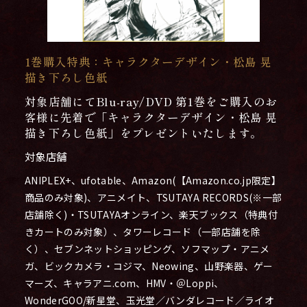
1巻購入特典：キャラクターデザイン・松島 晃
描き下ろし色紙
対象店舗にてBlu-ray/DVD 第1巻をご購入のお
客様に先着で「キャラクターデザイン・松島 晃
描き下ろし色紙」をプレゼントいたします。
対象店舗
ANIPLEX+、ufotable、Amazon(【Amazon.co.jp限定】
商品のみ対象)、アニメイト、TSUTAYA RECORDS(※一部
店舗除く)・TSUTAYAオンライン、楽天ブックス（特典付
きカートのみ対象）、タワーレコード（一部店舗を除
く）、セブンネットショッピング、ソフマップ・アニメ
ガ、ビックカメラ・コジマ、Neowing、山野楽器、ゲー
マーズ、キャラアニ.com、HMV・＠Loppi、
WonderGOO/新星堂、玉光堂／バンダレコード／ライオ