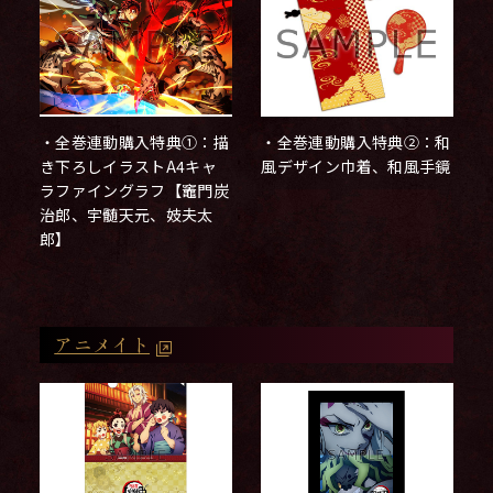
・全巻連動購入特典①：描
・全巻連動購入特典②：和
き下ろしイラストA4キャ
風デザイン巾着、和風手鏡
ラファイングラフ【竈門炭
治郎、宇髄天元、妓夫太
郎】
アニメイト