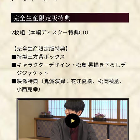
完全生産限定版特典
2枚組（本編ディスク＋特典CD）
【完全生産限定版特典】
■特製三方背ボックス
■キャラクターデザイン・松島 晃描き下ろしデ
ジジャケット
■映像特典（鬼滅演録：花江夏樹、松岡禎丞、
小西克幸）