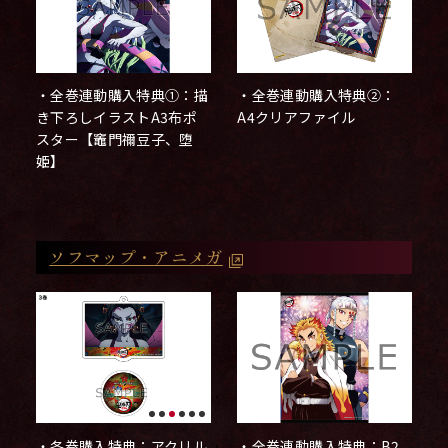
・全巻連動購入特典①：描
・全巻連動購入特典②：
き下ろしイラストA3布ポ
A4クリアファイル
スター【竈門禰󠄀豆子、堕
姫】
ソフマップ・アニメガ
・全巻連動購入特典：B2
・各巻購入特典：アクリル