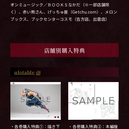
オンミュージック／ＢＯＯＫＳなかだ（※一部店舗除
く）、赤い熊さん、げっちゅ屋（Getchu.com）、メロン
ブックス、ブックセンターコスモ（吉方店、出雲店）
店舗別購入特典
ufotable
・各巻購入特典②：本編複
・各巻購入特典①：描き下