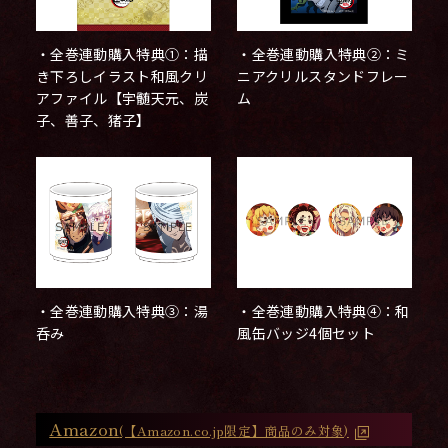
・全巻連動購入特典①：描
・全巻連動購入特典②：ミ
き下ろしイラスト和風クリ
ニアクリルスタンドフレー
アファイル【宇髄天元、炭
ム
子、善子、猪子】
・全巻連動購入特典③：湯
・全巻連動購入特典④：和
呑み
風缶バッジ4個セット
Amazon
(【Amazon.co.jp限定】商品のみ対象)