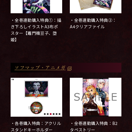
・全巻連動購入特典①：描
・全巻連動購入特典②：
き下ろしイラストA3布ポ
A4クリアファイル
スター【竈門禰󠄀豆子、堕
姫】
ソフマップ・アニメガ
・全巻連動購入特典：B2
・各巻購入特典：アクリル
タペストリー
スタンドキーホルダー