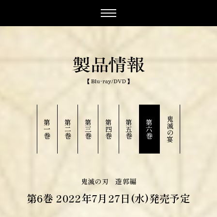
鬼
第
第
第
第
第
第
滅
一
二
三
四
五
六
の
巻
巻
巻
巻
巻
巻
宴
鬼滅の刃 遊郭編
第6巻 2022年7月27日(水)発売予定