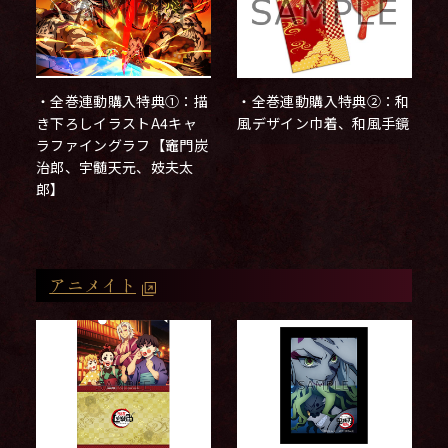
・全巻連動購入特典①：描
・全巻連動購入特典②：和
き下ろしイラストA4キャ
風デザイン巾着、和風手鏡
ラファイングラフ【竈門炭
治郎、宇髄天元、妓夫太
郎】
アニメイト