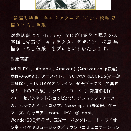
1巻購入特典：キャラクターデザイン・松島 晃
描き下ろし色紙
対象店舗にてBlu-ray/DVD 第1巻をご購入のお
客様に先着で「キャラクターデザイン・松島 晃
描き下ろし色紙」をプレゼントいたします。
対象店舗
ANIPLEX+、ufotable、Amazon(【Amazon.co.jp限定】
商品のみ対象)、アニメイト、TSUTAYA RECORDS(※一部
店舗除く)・TSUTAYAオンライン、楽天ブックス（特典付
きカートのみ対象）、タワーレコード（一部店舗を除
く）、セブンネットショッピング、ソフマップ・アニメ
ガ、ビックカメラ・コジマ、Neowing、山野楽器、ゲー
マーズ、キャラアニ.com、HMV・＠Loppi、
WonderGOO/新星堂、玉光堂／バンダレコード／ライオ
ン堂／イケヤミュージック／サウンドコミュニケーション