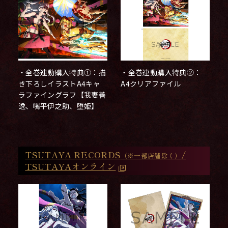
・全巻連動購入特典①：描
・全巻連動購入特典②：
き下ろしイラストA4キャ
A4クリアファイル
ラファイングラフ【我妻善
逸、嘴平伊之助、堕姫】
TSUTAYA RECORDS
/
（※一部店舗除く）
TSUTAYAオンライン