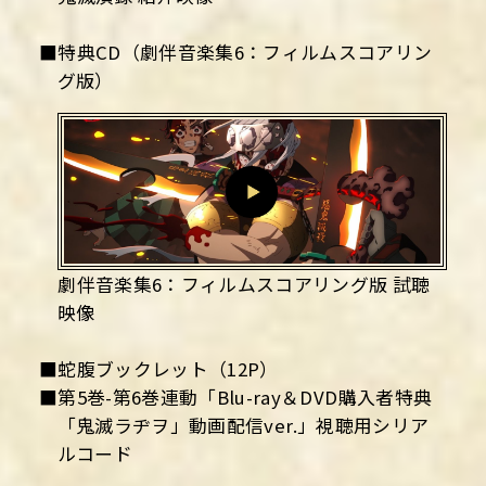
■特典CD（劇伴音楽集6：フィルムスコアリン
グ版）
劇伴音楽集6：フィルムスコアリング版 試聴
映像
■蛇腹ブックレット（12P）
■第5巻-第6巻連動「Blu-ray＆DVD購入者特典
「鬼滅ラヂヲ」動画配信ver.」視聴用シリア
ルコード