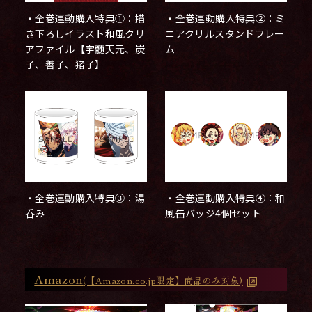
・全巻連動購入特典①：描
・全巻連動購入特典②：ミ
き下ろしイラスト和風クリ
ニアクリルスタンドフレー
アファイル【宇髄天元、炭
ム
子、善子、猪子】
・全巻連動購入特典③：湯
・全巻連動購入特典④：和
呑み
風缶バッジ4個セット
Amazon
(【Amazon.co.jp限定】商品のみ対象)