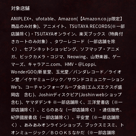
対象店舗
ANIPLEX+、ufotable、Amazon(【Amazon.co.jp限定】
商品のみ対象)、アニメイト、TSUTAYA RECORDS(※一部
店舗除く)・TSUTAYAオンライン、楽天ブックス（特典付
きカートのみ対象）、タワーレコード（一部店舗を除
く）、セブンネットショッピング、ソフマップ・アニメ
ガ、ビックカメラ・コジマ、Neowing、山野楽器、ゲー
マーズ、キャラアニ.com、HMV・＠Loppi、
WonderGOO/新星堂、玉光堂／バンダレコード／ライオ
ン堂／イケヤミュージック／サウンドコミュニケーション
We's、コーチャンフォーグループ全店(エムズエクスポ盛
岡店 含む)、Joshinディスクピア(Joshin webショップ
含む)、ヤマダデンキ ※一部店舗除く、三洋堂書店（※一
部店舗除く）、とらのあな（一部店舗除く）・通信販売、
紀伊國屋書店（一部店舗除く）、平安堂（※一部店舗除
く）、あみあみオンラインショップ、ブックスミスミ、ト
オンミュージック／ＢＯＯＫＳなかだ（※一部店舗除