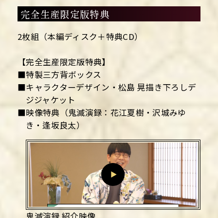
完全生産限定版特典
2枚組（本編ディスク＋特典CD）
【完全生産限定版特典】
■特製三方背ボックス
■キャラクターデザイン・松島 晃描き下ろしデ
ジジャケット
■映像特典（鬼滅演録：花江夏樹・沢城みゆ
き・逢坂良太）
鬼滅演録 紹介映像