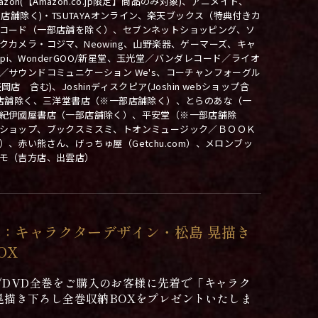
、Amazon(【Amazon.co.jp限定】商品のみ対象)、アニメイト、
(※一部店舗除く)・TSUTAYAオンライン、楽天ブックス（特典付きカ
コード（一部店舗を除く）、セブンネットショッピング、ソ
カメラ・コジマ、Neowing、山野楽器、ゲーマーズ、キャ
oppi、WonderGOO/新星堂、玉光堂／バンダレコード／ライオ
／サウンドコミュニケーション We's、コーチャンフォーグル
 含む)、Joshinディスクピア(Joshin webショップ含
部店舗除く、三洋堂書店（※一部店舗除く）、とらのあな（一
紀伊國屋書店（一部店舗除く）、平安堂（※一部店舗除
ショップ、ブックスミスミ、トオンミュージック／ＢＯＯＫ
、赤い熊さん、げっちゅ屋（Getchu.com）、メロンブッ
モ（吉方店、出雲店）
：キャラクターデザイン・松島 晃描き
OX
ay/DVD全巻をご購入のお客様に先着で「キャラク
晃描き下ろし全巻収納BOXをプレゼントいたしま