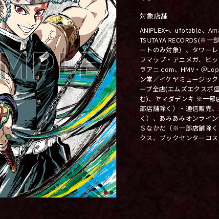
対象店舗
ANIPLEX+、ufotable
TSUTAYA RECORDS
ートのみ対象）、タワーレ
フマップ・アニメガ、ビック
ラアニ.com、HMV・＠L
ン堂／イケヤミュージック
ープ全店(エムズエクスポ盛岡店
む)、ヤマダデンキ ※一
部店舗除く）・通信販売、
く）、あみあみオンライン
Ｓなかだ（※一部店舗除く）
クス、ブックセンターコス