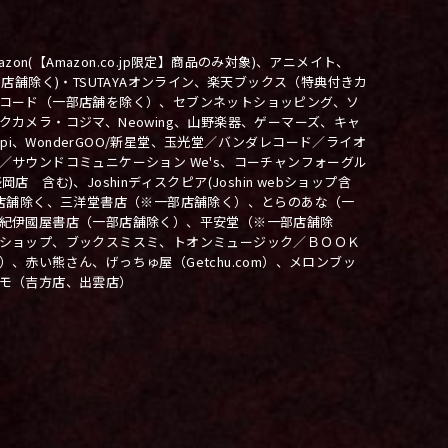
、Amazon(【Amazon.co.jp限定】商品のみ対象)、アニメイト、
(※一部店舗除く)・TSUTAYAオンライン、楽天ブックス（特典付きカ
コード（一部店舗を除く）、セブンネットショッピング、ソ
カメラ・コジマ、Neowing、山野楽器、ゲーマーズ、キャ
oppi、WonderGOO/新星堂、玉光堂／バンダレコード／ライオ
／サウンドコミュニケーション We's、コーチャンフォーグル
 含む)、Joshinディスクピア(Joshin webショップ含
部店舗除く、三洋堂書店（※一部店舗除く）、とらのあな（一
紀伊國屋書店（一部店舗除く）、平安堂（※一部店舗除
ショップ、ブックスミスミ、トオンミュージック／ＢＯＯＫ
、赤い熊さん、げっちゅ屋（Getchu.com）、メロンブッ
モ（吉方店、出雲店）