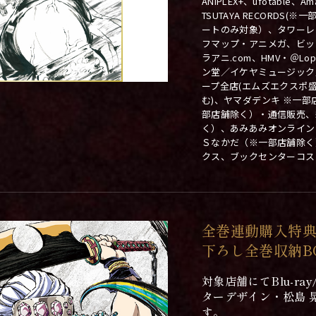
ANIPLEX+、ufotable
TSUTAYA RECORDS
ートのみ対象）、タワーレ
フマップ・アニメガ、ビック
ラアニ.com、HMV・＠L
ン堂／イケヤミュージック
ープ全店(エムズエクスポ盛岡店
む)、ヤマダデンキ ※一
部店舗除く）・通信販売、
く）、あみあみオンライン
Ｓなかだ（※一部店舗除く）
クス、ブックセンターコス
全巻連動購入特典
下ろし全巻収納B
対象店舗にてBlu-r
ターデザイン・松島 
す。