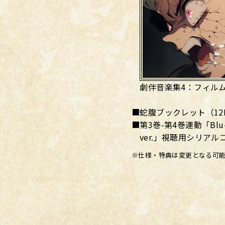
劇伴音楽集4：フィルム
■蛇腹ブックレット（12
■第3巻-第4巻連動「Bl
ver.」視聴用シリアル
※仕様・特典は変更となる可