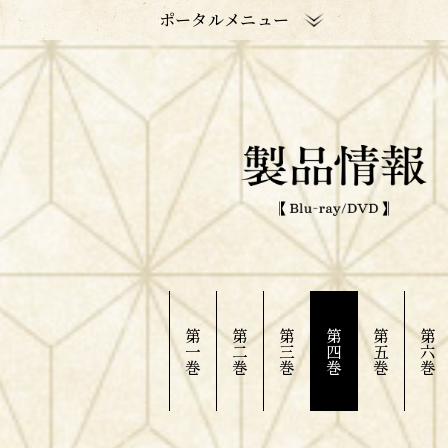
ポータルメニュー
第
第
第
第
第
第
一
二
三
四
五
六
巻
巻
巻
巻
巻
巻