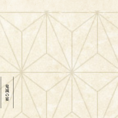
鬼
滅
の
宴