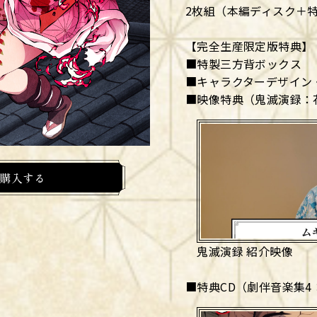
2枚組（本編ディスク＋特
【完全生産限定版特典】
■特製三方背ボックス
■キャラクターデザイン
■映像特典（鬼滅演録
購入する
鬼滅演録 紹介映像
■特典CD（劇伴音楽集