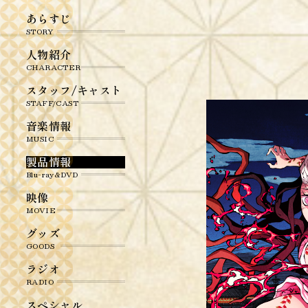
あらすじ
STORY
人物紹介
CHARACTER
スタッフ/キャスト
STAFF/CAST
音楽情報
MUSIC
製品情報
Blu-ray&DVD
映像
MOVIE
グッズ
GOODS
ラジオ
RADIO
スペシャル