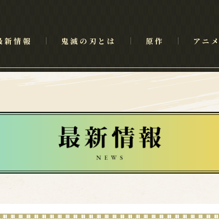
最新情報
鬼滅の刃とは
原作
アニ