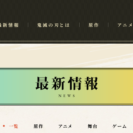
最新情報
鬼滅の刃とは
原作
アニ
一覧
原作
アニメ
舞台
ゲーム