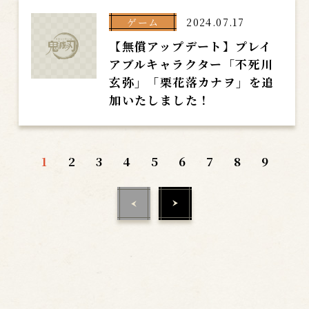
ゲーム
2024.07.17
【無償アップデート】プレイ
アブルキャラクター「不死川
玄弥」「栗花落カナヲ」を追
加いたしました！
1
2
3
4
5
6
7
8
9