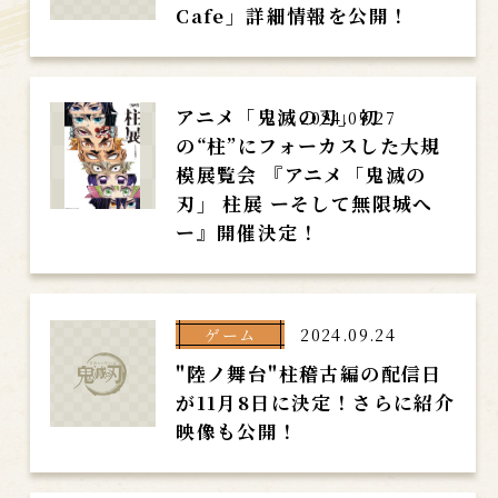
Cafe」詳細情報を公開！
アニメ「鬼滅の刃」初
2024.09.27
の“柱”にフォーカスした大規
模展覧会 『アニメ「鬼滅の
刃」 柱展 ーそして無限城へ
ー』開催決定！
ゲーム
2024.09.24
"陸ノ舞台"柱稽古編の配信日
が11月8日に決定！さらに紹介
映像も公開！