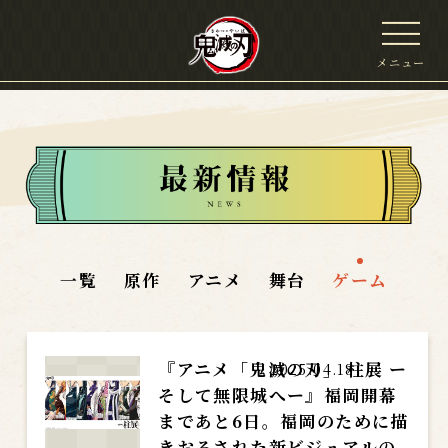
メニュー
一覧
原作
アニメ
舞台
ゲーム
『アニメ「鬼滅の刃」 柱展 ー
2025.04.18
そして無限城へー』福岡開幕
まであと6日。福岡のために描
きおろされた新ビジュアルの