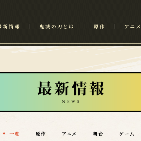
最新情報
鬼滅の刃とは
原作
アニ
一覧
原作
アニメ
舞台
ゲーム