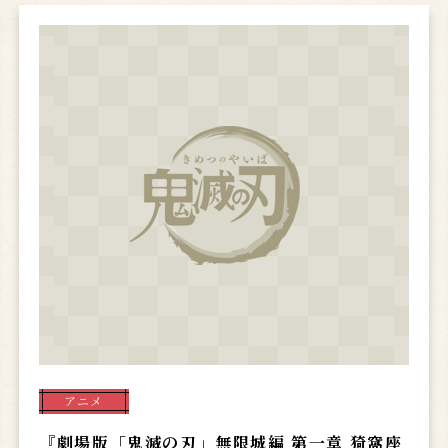
アニメ
『劇場版「鬼滅の刃」無限城編 第一章 猗窩座