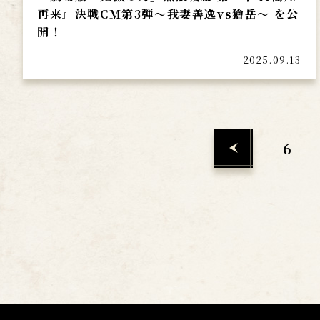
再来』決戦CM第3弾～我妻善逸vs獪岳～ を公
開！
2025.09.13
6