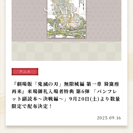
アニメ
『劇場版「鬼滅の刃」無限城編 第一章 猗窩座
再来』来場御礼入場者特典 第6弾 「パンフレ
ット副読本～決戦編～」9月20日(土)より数量
限定で配布決定！
2025.09.16