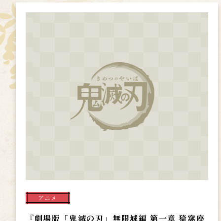
アニメ
『劇場版「鬼滅の刃」無限城編 第一章 猗窩座