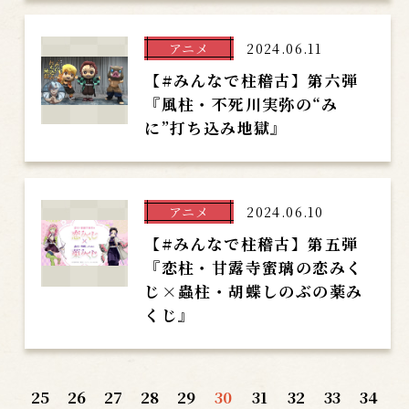
アニメ
2024.06.11
【#みんなで柱稽古】第六弾
『風柱・不死川実弥の“み
に”打ち込み地獄』
アニメ
2024.06.10
【#みんなで柱稽古】第五弾
『恋柱・甘露寺蜜璃の恋みく
じ×蟲柱・胡蝶しのぶの薬み
くじ』
25
26
27
28
29
30
31
32
33
34