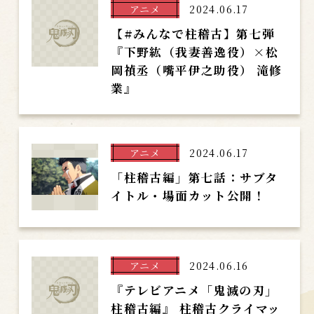
アニメ
2024.06.17
【#みんなで柱稽古】第七弾
『下野紘（我妻善逸役）×松
岡禎丞（嘴平伊之助役） 滝修
業』
アニメ
2024.06.17
「柱稽古編」第七話：サブタ
イトル・場面カット公開！
アニメ
2024.06.16
『テレビアニメ「鬼滅の刃」
柱稽古編』 柱稽古クライマッ