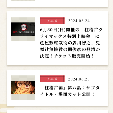
アニメ
2024.06.24
6月30日(日)開催の「柱稽古ク
ライマックス特別上映会」に
産屋敷耀哉役の森川智之、鬼
舞辻󠄀無惨役の関俊彦の登壇が
決定！チケット販売開始！
アニメ
2024.06.23
「柱稽古編」第八話：サブタ
イトル・場面カット公開！