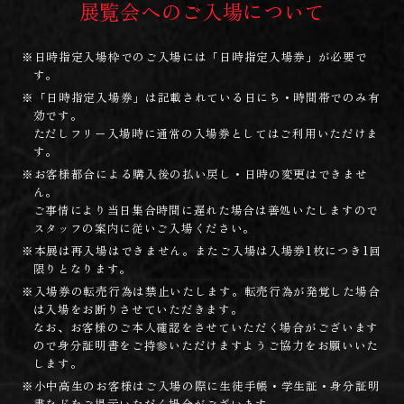
展覧会へのご入場について
※日時指定入場枠でのご入場には「日時指定入場券」が必要で
す。
※「日時指定入場券」は記載されている日にち・時間帯でのみ有
効です。
ただしフリー入場時に通常の入場券としてはご利用いただけま
す。
※お客様都合による購入後の払い戻し・日時の変更はできませ
ん。
ご事情により当日集合時間に遅れた場合は善処いたしますので
スタッフの案内に従いご入場ください。
※本展は再入場はできません。またご入場は入場券1枚につき1回
限りとなります。
※入場券の転売行為は禁止いたします。転売行為が発覚した場合
は入場をお断りさせていただきます。
なお、お客様のご本人確認をさせていただく場合がございます
ので身分証明書をご持参いただけますようご協力をお願いいた
します。
※小中高生のお客様はご入場の際に生徒手帳・学生証・身分証明
書などをご提示いただく場合がございます。