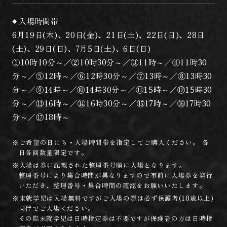
入場時間帯
6月19日(木)、20日(金)、21日(土)、22日(日)、28日
(土)、29日(日)、7月5日(土)、6日(日)
①10時10分～／②10時30分～／③11時～／④11時30
分～／⑤12時～／⑥12時30分～／⑦13時～／⑧13時30
分～／⑨14時～／⑩14時30分～／⑪15時～／⑫15時30
分～／⑬16時～／⑭16時30分～／⑮17時～／⑯17時30
分～／⑰18時～
※ご希望の日にち・入場時間帯を指定してご購入ください。 各
日各回数量限定です。
※入場は券に記載された整理番号順に入場となります。
整理番号により集合時間が異なりますので事前に入場券を発行
いただき、整理番号・集合時間の確認をお願いいたします。
※未就学児は入場無料ですがご入場の際は必ず保護者(18歳以上)
同伴でご入場ください。
その際未就学児は日時指定券は不要ですが保護者の方は日時指