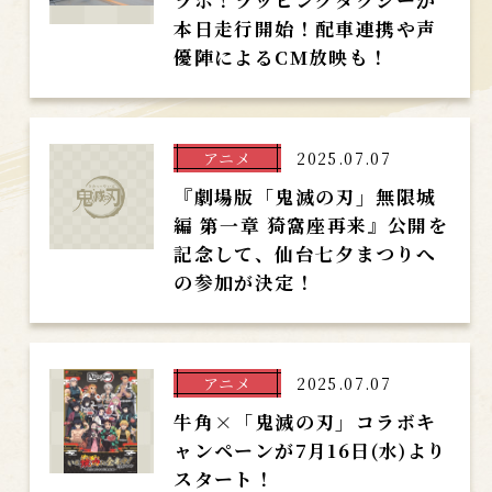
ラボ！ラッピングタクシーが
本日走行開始！配車連携や声
優陣によるCM放映も！
アニメ
2025.07.07
『劇場版「鬼滅の刃」無限城
編 第一章 猗窩座再来』公開を
記念して、仙台七夕まつりへ
の参加が決定！
アニメ
2025.07.07
牛角×「鬼滅の刃」コラボキ
ャンペーンが7月16日(水)より
スタート！