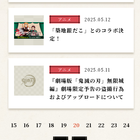
アニメ
2025.05.12
「築地銀だこ」とのコラボ決
定！
アニメ
2025.05.11
『劇場版「鬼滅の刃」無限城
編』劇場限定予告の盗撮行為
およびアップロードについて
15
16
17
18
19
20
21
22
23
24