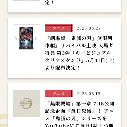
定！
アニメ
2025.05.27
『劇場版「鬼滅の刃」無限列
車編』リバイバル上映 入場者
特典 第3弾「キービジュアル
クリアスタンド」5月31日(土)
より配布決定！
アニメ
2025.05.19
「無限城編」第一章 7.18公開
記念企画『毎日鬼滅』！ アニ
メ「鬼滅の刃」シリーズを
YouTubeにて毎日1話ずつ無