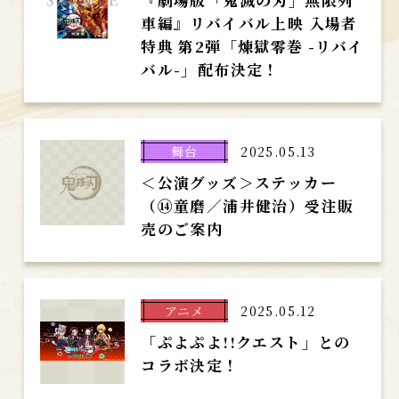
『劇場版「鬼滅の刃」無限列
車編』リバイバル上映 入場者
特典 第2弾「煉󠄁獄零巻 -リバイ
バル-」配布決定！
舞台
2025.05.13
＜公演グッズ＞ステッカー
（⑭童磨／浦井健治）受注販
売のご案内
アニメ
2025.05.12
「ぷよぷよ!!クエスト」との
コラボ決定！