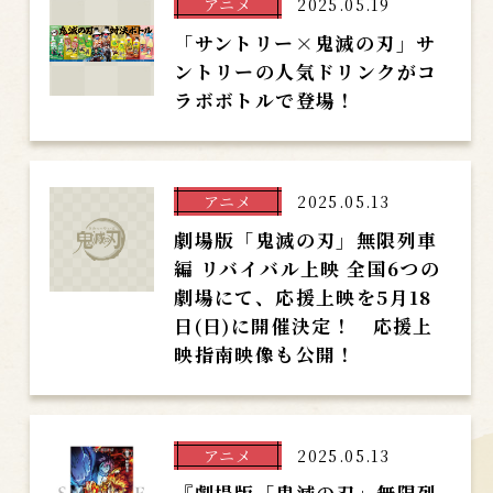
アニメ
2025.05.19
「サントリー×鬼滅の刃」サ
ントリーの人気ドリンクがコ
ラボボトルで登場！
アニメ
2025.05.13
劇場版「鬼滅の刃」無限列車
編 リバイバル上映 全国6つの
劇場にて、応援上映を5月18
日(日)に開催決定！ 応援上
映指南映像も公開！
アニメ
2025.05.13