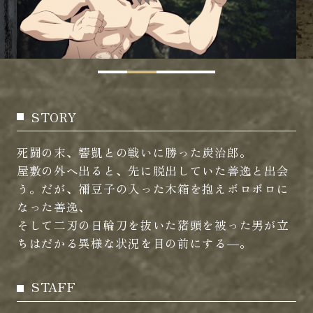
STORY
死闘の末、響凱との戦いに勝った炭治郎。
屋敷の外へ出ると、先に脱出していた善逸と出会
う。だが、禰豆子の入った木箱を抱えボロボロに
なった善逸、
そして二刃の日輪刀を抜いた猪頭を被った男が立
ちはだかる異様な状況を目の前にする―。
STAFF