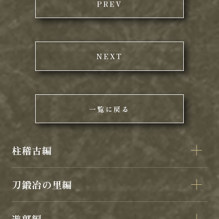
PREV
NEXT
一覧に戻る
柱稽古編
刀鍛冶の里編
遊郭編