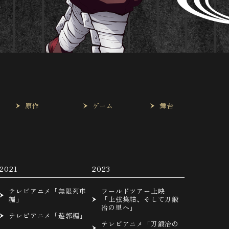
は
原作
ゲーム
舞台
2021
2023
テレビアニメ「無限列車
ワールドツアー上映
編」
「上弦集結、そして刀鍛
冶の里へ」
テレビアニメ「遊郭編」
テレビアニメ「刀鍛冶の