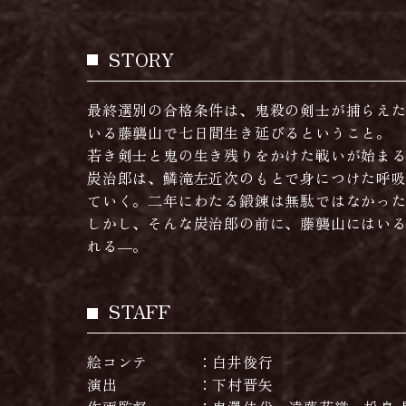
STORY
最終選別の合格条件は、鬼殺の剣士が捕らえ
いる藤襲山で七日間生き延びるということ。
若き剣士と鬼の生き残りをかけた戦いが始ま
炭治郎は、鱗滝左近次のもとで身につけた呼
ていく。二年にわたる鍛錬は無駄ではなかっ
しかし、そんな炭治郎の前に、藤襲山にはい
れる―。
STAFF
絵コンテ
白井俊行
演出
下村晋矢