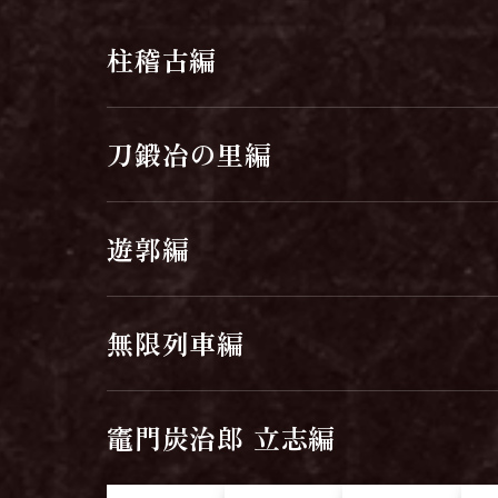
柱稽古編
刀鍛冶の里編
遊郭編
無限列車編
竈門炭治郎 立志編