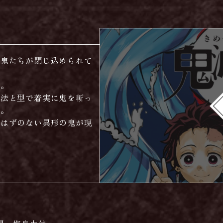
た鬼たちが閉じ込められて
る。
吸法と型で着実に鬼を斬っ
た。
るはずのない異形の鬼が現