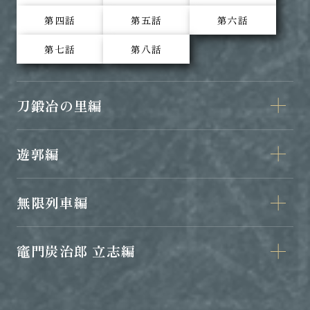
第四話
第五話
第六話
第七話
第八話
刀鍛冶の里編
遊郭編
無限列車編
竈門炭治郎 立志編