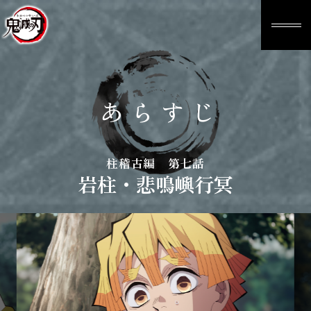
あらすじ
柱稽古編 第七話
岩柱・悲鳴嶼行冥